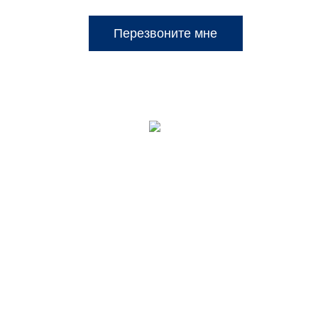
Перезвоните мне
запасные части
Гарантия до 5 лет
дах России
на всю технику