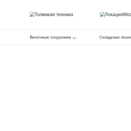
Мо
Вилочные погрузчики
Складская техн
Вилочные пог
Продажа вилочных погрузчиков 
предложение с выгодой до 400 т.р
воспользоваться!