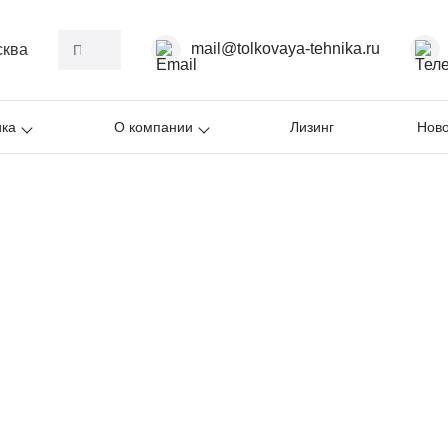
mail@tolkovaya-tehnika.ru
сква
ика
О компании
Лизинг
Ново
рузчики
JAC и SHANN. Специальное
. только до 31.08.2026. Успейте